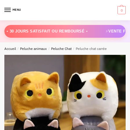
Skip
Skip
to
to
MENU
0
navigation
content
⚡
0 JOURS SATISFAIT OU REMBOURSÉ
VENTE FLASH
OF
Accueil
/
Peluche animaux
/
Peluche Chat
/
Peluche chat carrée