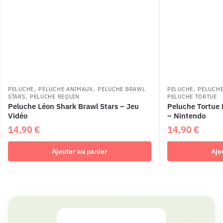
,
,
,
PELUCHE
PELUCHE ANIMAUX
PELUCHE BRAWL
PELUCHE
PELUCH
,
STARS
PELUCHE REQUIN
PELUCHE TORTUE
Peluche Léon Shark Brawl Stars – Jeu
Peluche Tortue 
Vidéo
– Nintendo
14,90
€
14,90
€
Ajouter au panier
Ajo