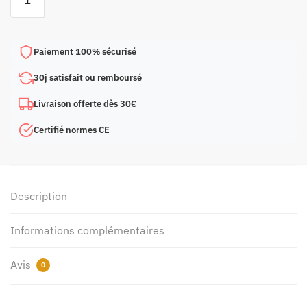
de
Peluche
chat
Paiement 100% sécurisé
carrée
30j satisfait ou remboursé
Livraison offerte dès 30€
Certifié normes CE
Description
Informations complémentaires
Avis
0