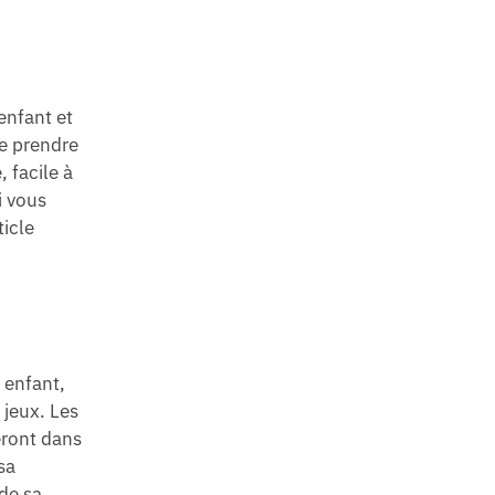
’enfant et
de prendre
 facile à
i vous
ticle
e enfant,
 jeux. Les
veront dans
sa
de sa