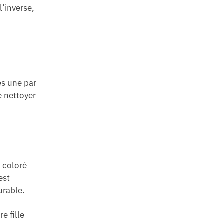
l’inverse,
es une par
e nettoyer
k coloré
est
urable.
e fille