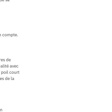
en compte.
res de
alité avec
 poil court
es de la
on