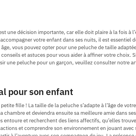
est une décision importante, car elle doit plaire à la fois à l
accompagner votre enfant dans ses nuits, il est essentiel 
 âge, vous pouvez opter pour une peluche de taille adaptée,
onseils et astuces pour vous aider à affiner votre choix. S
sir une peluche pour un garçon, veuillez consulter notre ar
al pour son enfant
etite fille ! La taille de la peluche s’adapte à l’âge de votr
sa chambre et deviendra ensuite sa meilleure amie dans ses
es entoure et recherchent des liens affectifs, qu’elles trou
vos actions et comprendre son environnement en jouant avec 
partir à l’aventure avec son compagnon de jeu. La présence 