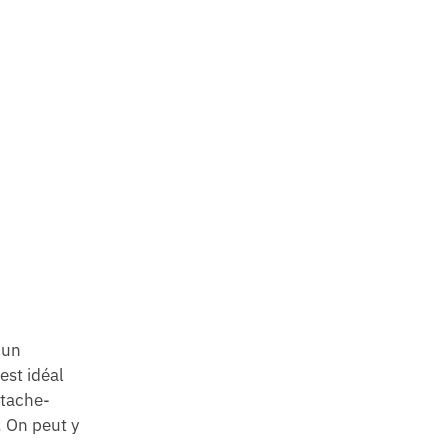
 un
est idéal
ttache-
. On peut y