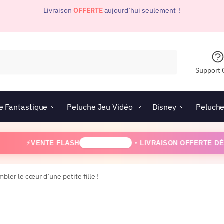
Livraison
OFFERTE
aujourd’hui seulement !
Support 
e Fantastique
Peluche Jeu Vidéo
Disney
Peluche
ENTE FLASH
LIVRAISON OFFERTE DÈS 30 €
3
OFFRE LIMITÉE
bler le cœur d’une petite fille !